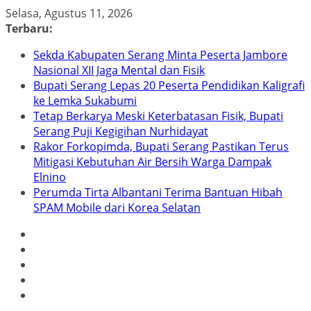
Skip
Selasa, Agustus 11, 2026
to
Terbaru:
content
Sekda Kabupaten Serang Minta Peserta Jambore
Nasional XII Jaga Mental dan Fisik
Bupati Serang Lepas 20 Peserta Pendidikan Kaligrafi
ke Lemka Sukabumi
Tetap Berkarya Meski Keterbatasan Fisik, Bupati
Serang Puji Kegigihan Nurhidayat
Rakor Forkopimda, Bupati Serang Pastikan Terus
Mitigasi Kebutuhan Air Bersih Warga Dampak
Elnino
Perumda Tirta Albantani Terima Bantuan Hibah
SPAM Mobile dari Korea Selatan