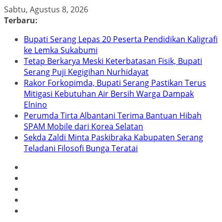
Skip
Sabtu, Agustus 8, 2026
to
Terbaru:
content
Bupati Serang Lepas 20 Peserta Pendidikan Kaligrafi
ke Lemka Sukabumi
Tetap Berkarya Meski Keterbatasan Fisik, Bupati
Serang Puji Kegigihan Nurhidayat
Rakor Forkopimda, Bupati Serang Pastikan Terus
Mitigasi Kebutuhan Air Bersih Warga Dampak
Elnino
Perumda Tirta Albantani Terima Bantuan Hibah
SPAM Mobile dari Korea Selatan
Sekda Zaldi Minta Paskibraka Kabupaten Serang
Teladani Filosofi Bunga Teratai