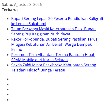
Skip
Sabtu, Agustus 8, 2026
to
Terbaru:
content
Bupati Serang Lepas 20 Peserta Pendidikan Kaligrafi
ke Lemka Sukabumi
Tetap Berkarya Meski Keterbatasan Fisik, Bupati
Serang Puji Kegigihan Nurhidayat
Rakor Forkopimda, Bupati Serang Pastikan Terus
Mitigasi Kebutuhan Air Bersih Warga Dampak
Elnino
Perumda Tirta Albantani Terima Bantuan Hibah
SPAM Mobile dari Korea Selatan
Sekda Zaldi Minta Paskibraka Kabupaten Serang
Teladani Filosofi Bunga Teratai