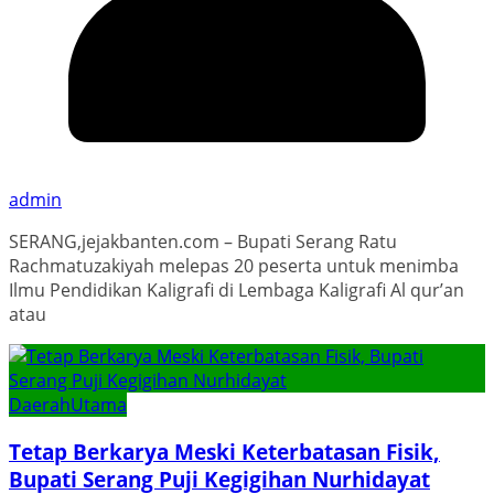
admin
SERANG,jejakbanten.com – Bupati Serang Ratu
Rachmatuzakiyah melepas 20 peserta untuk menimba
Ilmu Pendidikan Kaligrafi di Lembaga Kaligrafi Al qur’an
atau
Daerah
Utama
Tetap Berkarya Meski Keterbatasan Fisik,
Bupati Serang Puji Kegigihan Nurhidayat