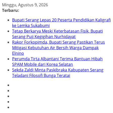
Skip
Minggu, Agustus 9, 2026
to
Terbaru:
content
Bupati Serang Lepas 20 Peserta Pendidikan Kaligrafi
ke Lemka Sukabumi
Tetap Berkarya Meski Keterbatasan Fisik, Bupati
Serang Puji Kegigihan Nurhidayat
Rakor Forkopimda, Bupati Serang Pastikan Terus
Mitigasi Kebutuhan Air Bersih Warga Dampak
Elnino
Perumda Tirta Albantani Terima Bantuan Hibah
SPAM Mobile dari Korea Selatan
Sekda Zaldi Minta Paskibraka Kabupaten Serang
Teladani Filosofi Bunga Teratai