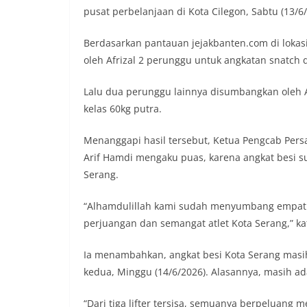
pusat perbelanjaan di Kota Cilegon, Sabtu (13/6/
Berdasarkan pantauan jejakbanten.com di loka
oleh Afrizal 2 perunggu untuk angkatan snatch d
Lalu dua perunggu lainnya disumbangkan oleh A
kelas 60kg putra.
Menanggapi hasil tersebut, Ketua Pengcab Persa
Arif Hamdi mengaku puas, karena angkat besi 
Serang.
“Alhamdulillah kami sudah menyumbang empat ke
perjuangan dan semangat atlet Kota Serang,” ka
Ia menambahkan, angkat besi Kota Serang masi
kedua, Minggu (14/6/2026). Alasannya, masih ada
“Dari tiga lifter tersisa, semuanya berpeluang 