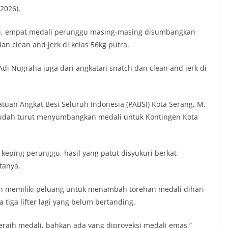
2026).
si, empat medali perunggu masing-masing disumbangkan
an clean and jerk di kelas 56kg putra.
di Nugraha juga dari angkatan snatch dan clean and jerk di
tuan Angkat Besi Seluruh Indonesia (PABSI) Kota Serang, M.
sudah turut menyumbangkan medali untuk Kontingen Kota
ping perunggu, hasil yang patut disyukuri berkat
tanya.
h memiliki peluang untuk menambah torehan medali dihari
 tiga lifter lagi yang belum bertanding.
meraih medali, bahkan ada yang diproyeksi medali emas,”