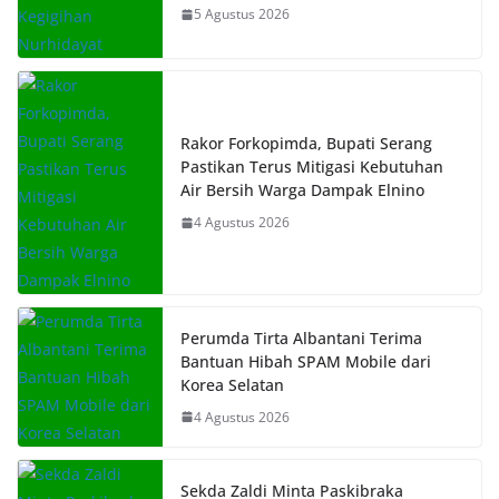
5 Agustus 2026
Rakor Forkopimda, Bupati Serang
Pastikan Terus Mitigasi Kebutuhan
Air Bersih Warga Dampak Elnino
4 Agustus 2026
Perumda Tirta Albantani Terima
Bantuan Hibah SPAM Mobile dari
Korea Selatan
4 Agustus 2026
Sekda Zaldi Minta Paskibraka