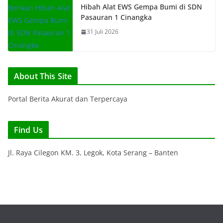
Hibah Alat EWS Gempa Bumi di SDN
Pasauran 1 Cinangka
31 Juli 2026
About This Site
Portal Berita Akurat dan Terpercaya
Find Us
Jl. Raya Cilegon KM. 3, Legok, Kota Serang – Banten