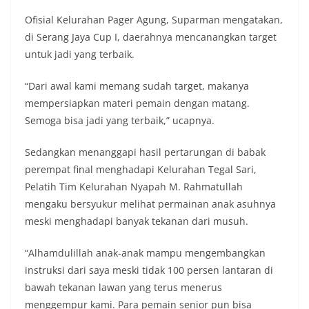
Ofisial Kelurahan Pager Agung, Suparman mengatakan,
di Serang Jaya Cup I, daerahnya mencanangkan target
untuk jadi yang terbaik.
“Dari awal kami memang sudah target, makanya
mempersiapkan materi pemain dengan matang.
Semoga bisa jadi yang terbaik,” ucapnya.
Sedangkan menanggapi hasil pertarungan di babak
perempat final menghadapi Kelurahan Tegal Sari,
Pelatih Tim Kelurahan Nyapah M. Rahmatullah
mengaku bersyukur melihat permainan anak asuhnya
meski menghadapi banyak tekanan dari musuh.
“Alhamdulillah anak-anak mampu mengembangkan
instruksi dari saya meski tidak 100 persen lantaran di
bawah tekanan lawan yang terus menerus
menggempur kami. Para pemain senior pun bisa