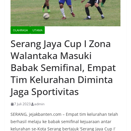
OLAHRAGA
UTAMA
Serang Jaya Cup I Zona
Walantaka Masuki
Babak Semifinal, Empat
Tim Kelurahan Diminta
Jaga Sportivitas
7 Juli 2023
admin
SERANG, jejakbanten.com – Empat tim kelurahan telah
berhasil melaju ke babak semifinal kejuaraan antar
kelurahan se-Kota Serang bertajuk ‘Serang Jaya Cup I’