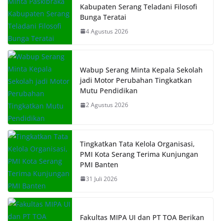
Kabupaten Serang Teladani Filosofi
Bunga Teratai
4 Agustus 2026
Wabup Serang Minta Kepala Sekolah
jadi Motor Perubahan Tingkatkan
Mutu Pendidikan
2 Agustus 2026
Tingkatkan Tata Kelola Organisasi,
PMI Kota Serang Terima Kunjungan
PMI Banten
31 Juli 2026
Fakultas MIPA UI dan PT TOA Berikan