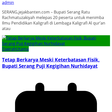
admin
SERANG,jejakbanten.com – Bupati Serang Ratu
Rachmatuzakiyah melepas 20 peserta untuk menimba
Ilmu Pendidikan Kaligrafi di Lembaga Kaligrafi Al qur’an
atau
Daerah
Utama
Tetap Berkarya Meski Keterbatasan Fisik,
Bupati Serang Puji Kegigihan Nurhidayat