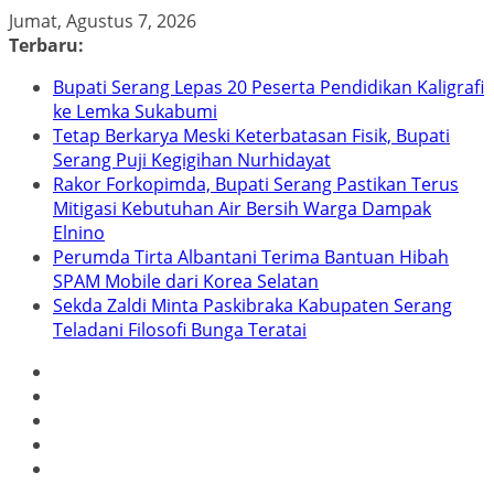
Skip
Jumat, Agustus 7, 2026
to
Terbaru:
content
Bupati Serang Lepas 20 Peserta Pendidikan Kaligrafi
ke Lemka Sukabumi
Tetap Berkarya Meski Keterbatasan Fisik, Bupati
Serang Puji Kegigihan Nurhidayat
Rakor Forkopimda, Bupati Serang Pastikan Terus
Mitigasi Kebutuhan Air Bersih Warga Dampak
Elnino
Perumda Tirta Albantani Terima Bantuan Hibah
SPAM Mobile dari Korea Selatan
Sekda Zaldi Minta Paskibraka Kabupaten Serang
Teladani Filosofi Bunga Teratai