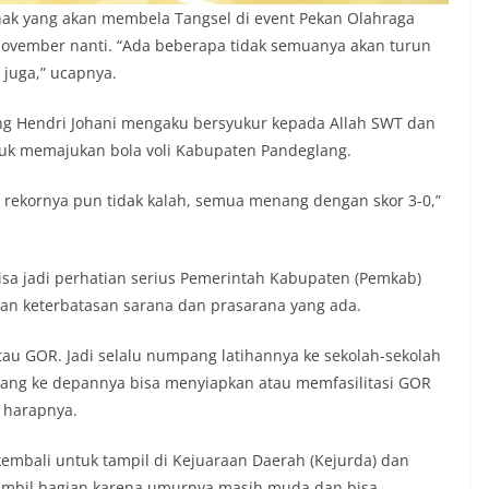
nak yang akan membela Tangsel di event Pekan Olahraga
 November nanti. “Ada beberapa tidak semuanya akan turun
 juga,” ucapnya.
ang Hendri Johani mengaku bersyukur kepada Allah SWT dan
uk memajukan bola voli Kabupaten Pandeglang.
n rekornya pun tidak kalah, semua menang dengan skor 3-0,”
isa jadi perhatian serius Pemerintah Kabupaten (Pemkab)
n keterbatasan sarana dan prasarana yang ada.
tau GOR. Jadi selalu numpang latihannya ke sekolah-sekolah
ng ke depannya bisa menyiapkan atau memfasilitasi GOR
” harapnya.
kembali untuk tampil di Kejuaraan Daerah (Kejurda) dan
 ambil bagian karena umurnya masih muda dan bisa