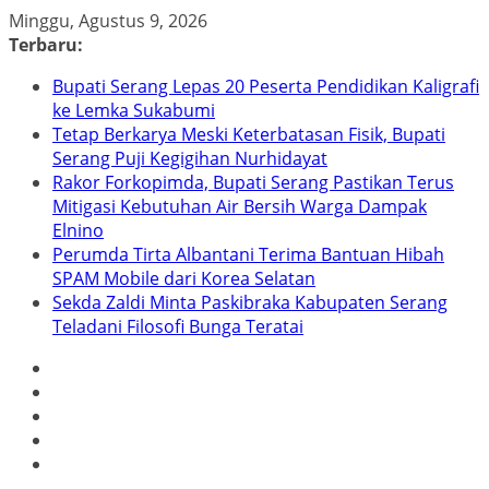
Skip
Minggu, Agustus 9, 2026
to
Terbaru:
content
Bupati Serang Lepas 20 Peserta Pendidikan Kaligrafi
ke Lemka Sukabumi
Tetap Berkarya Meski Keterbatasan Fisik, Bupati
Serang Puji Kegigihan Nurhidayat
Rakor Forkopimda, Bupati Serang Pastikan Terus
Mitigasi Kebutuhan Air Bersih Warga Dampak
Elnino
Perumda Tirta Albantani Terima Bantuan Hibah
SPAM Mobile dari Korea Selatan
Sekda Zaldi Minta Paskibraka Kabupaten Serang
Teladani Filosofi Bunga Teratai