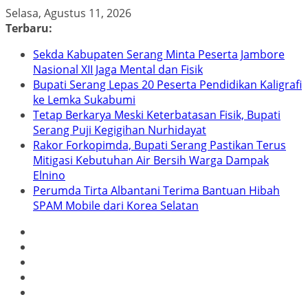
Skip
Selasa, Agustus 11, 2026
to
Terbaru:
content
Sekda Kabupaten Serang Minta Peserta Jambore
Nasional XII Jaga Mental dan Fisik
Bupati Serang Lepas 20 Peserta Pendidikan Kaligrafi
ke Lemka Sukabumi
Tetap Berkarya Meski Keterbatasan Fisik, Bupati
Serang Puji Kegigihan Nurhidayat
Rakor Forkopimda, Bupati Serang Pastikan Terus
Mitigasi Kebutuhan Air Bersih Warga Dampak
Elnino
Perumda Tirta Albantani Terima Bantuan Hibah
SPAM Mobile dari Korea Selatan