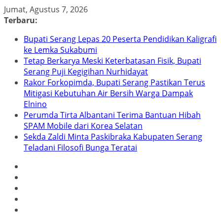
Skip
Jumat, Agustus 7, 2026
to
Terbaru:
content
Bupati Serang Lepas 20 Peserta Pendidikan Kaligrafi
ke Lemka Sukabumi
Tetap Berkarya Meski Keterbatasan Fisik, Bupati
Serang Puji Kegigihan Nurhidayat
Rakor Forkopimda, Bupati Serang Pastikan Terus
Mitigasi Kebutuhan Air Bersih Warga Dampak
Elnino
Perumda Tirta Albantani Terima Bantuan Hibah
SPAM Mobile dari Korea Selatan
Sekda Zaldi Minta Paskibraka Kabupaten Serang
Teladani Filosofi Bunga Teratai