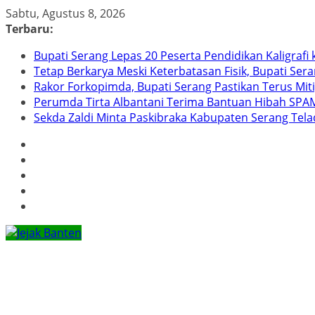
Skip
Sabtu, Agustus 8, 2026
to
Terbaru:
content
Bupati Serang Lepas 20 Peserta Pendidikan Kaligraf
Tetap Berkarya Meski Keterbatasan Fisik, Bupati Ser
Rakor Forkopimda, Bupati Serang Pastikan Terus Mit
Perumda Tirta Albantani Terima Bantuan Hibah SPAM
Sekda Zaldi Minta Paskibraka Kabupaten Serang Telad