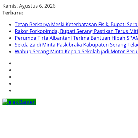
Skip
Kamis, Agustus 6, 2026
to
Terbaru:
content
Tetap Berkarya Meski Keterbatasan Fisik, Bupati Ser
Rakor Forkopimda, Bupati Serang Pastikan Terus Mit
Perumda Tirta Albantani Terima Bantuan Hibah SPAM
Sekda Zaldi Minta Paskibraka Kabupaten Serang Telad
Wabup Serang Minta Kepala Sekolah jadi Motor Per