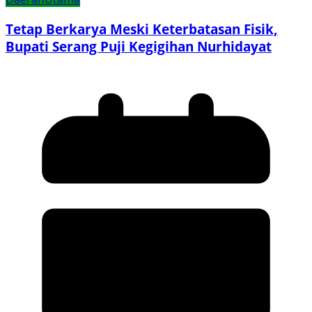
Tetap Berkarya Meski Keterbatasan Fisik,
Bupati Serang Puji Kegigihan Nurhidayat