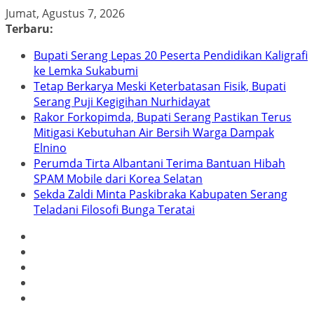
Skip
Jumat, Agustus 7, 2026
to
Terbaru:
content
Bupati Serang Lepas 20 Peserta Pendidikan Kaligrafi
ke Lemka Sukabumi
Tetap Berkarya Meski Keterbatasan Fisik, Bupati
Serang Puji Kegigihan Nurhidayat
Rakor Forkopimda, Bupati Serang Pastikan Terus
Mitigasi Kebutuhan Air Bersih Warga Dampak
Elnino
Perumda Tirta Albantani Terima Bantuan Hibah
SPAM Mobile dari Korea Selatan
Sekda Zaldi Minta Paskibraka Kabupaten Serang
Teladani Filosofi Bunga Teratai