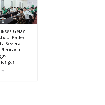
ukses Gelar
hop, Kader
ta Segera
 Rencana
gis
nangan
2022