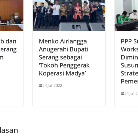
ab dan
Menko Airlangga
PPP S
Serang
Anugerahi Bupati
Works
am
Serang sebagai
Dimin
‘Tokoh Penggerak
Susun
Koperasi Madya’
Strate
Peme
24 Juli 2022
24 Juli 
lasan