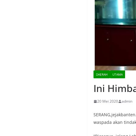
DAERAH
UTAMA
Ini Himb
20 Mei 2020
admin
SERANG,jejakbanten.c
waspada akan tindak 