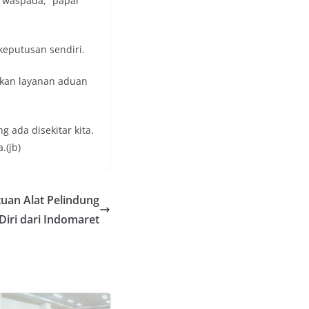
ap waspada,” papar
keputusan sendiri.
akan layanan aduan
 ada disekitar kita.
.(jb)
uan Alat Pelindung
Diri dari Indomaret