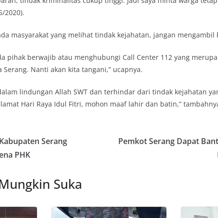
baran, tindak kriminalitas cukup tinggi. Jadi saya minta warga tet
5/2020).
ada masyarakat yang melihat tindak kejahatan, jangan mengambil 
da pihak berwajib atau menghubungi Call Center 112 yang merup
 Serang. Nanti akan kita tangani,” ucapnya.
dalam lindungan Allah SWT dan terhindar dari tindak kejahatan yang
amat Hari Raya Idul Fitri, mohon maaf lahir dan batin,” tambahnya
 Kabupaten Serang
Pemkot Serang Dapat Bant
ena PHK
 Mungkin Suka