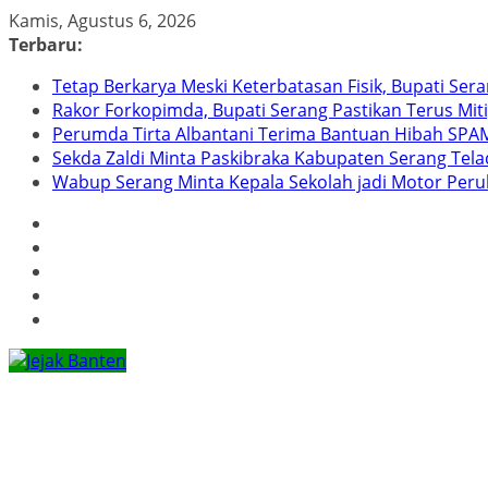
Skip
Kamis, Agustus 6, 2026
to
Terbaru:
content
Tetap Berkarya Meski Keterbatasan Fisik, Bupati Ser
Rakor Forkopimda, Bupati Serang Pastikan Terus Mit
Perumda Tirta Albantani Terima Bantuan Hibah SPAM
Sekda Zaldi Minta Paskibraka Kabupaten Serang Telad
Wabup Serang Minta Kepala Sekolah jadi Motor Per