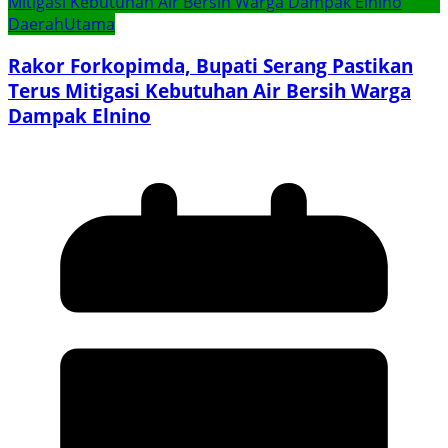
Daerah
Utama
Rakor Forkopimda, Bupati Serang Pastikan
Terus Mitigasi Kebutuhan Air Bersih Warga
Dampak Elnino