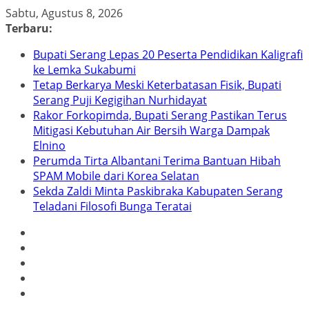
Skip
Sabtu, Agustus 8, 2026
to
Terbaru:
content
Bupati Serang Lepas 20 Peserta Pendidikan Kaligrafi
ke Lemka Sukabumi
Tetap Berkarya Meski Keterbatasan Fisik, Bupati
Serang Puji Kegigihan Nurhidayat
Rakor Forkopimda, Bupati Serang Pastikan Terus
Mitigasi Kebutuhan Air Bersih Warga Dampak
Elnino
Perumda Tirta Albantani Terima Bantuan Hibah
SPAM Mobile dari Korea Selatan
Sekda Zaldi Minta Paskibraka Kabupaten Serang
Teladani Filosofi Bunga Teratai