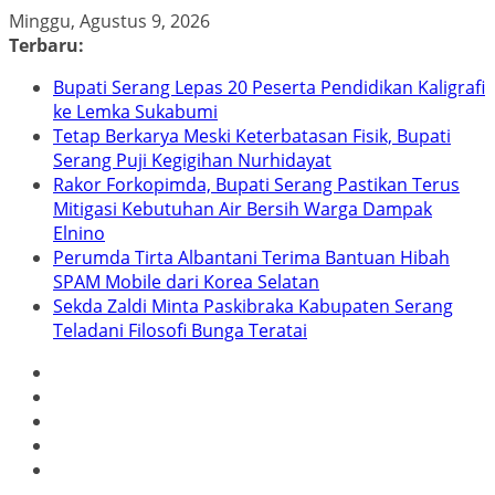
Skip
Minggu, Agustus 9, 2026
to
Terbaru:
content
Bupati Serang Lepas 20 Peserta Pendidikan Kaligrafi
ke Lemka Sukabumi
Tetap Berkarya Meski Keterbatasan Fisik, Bupati
Serang Puji Kegigihan Nurhidayat
Rakor Forkopimda, Bupati Serang Pastikan Terus
Mitigasi Kebutuhan Air Bersih Warga Dampak
Elnino
Perumda Tirta Albantani Terima Bantuan Hibah
SPAM Mobile dari Korea Selatan
Sekda Zaldi Minta Paskibraka Kabupaten Serang
Teladani Filosofi Bunga Teratai