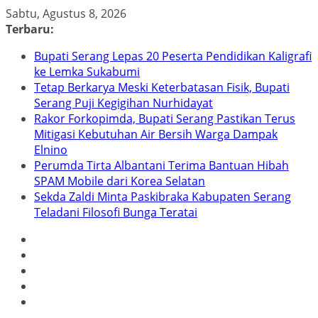
Skip
Sabtu, Agustus 8, 2026
to
Terbaru:
content
Bupati Serang Lepas 20 Peserta Pendidikan Kaligrafi
ke Lemka Sukabumi
Tetap Berkarya Meski Keterbatasan Fisik, Bupati
Serang Puji Kegigihan Nurhidayat
Rakor Forkopimda, Bupati Serang Pastikan Terus
Mitigasi Kebutuhan Air Bersih Warga Dampak
Elnino
Perumda Tirta Albantani Terima Bantuan Hibah
SPAM Mobile dari Korea Selatan
Sekda Zaldi Minta Paskibraka Kabupaten Serang
Teladani Filosofi Bunga Teratai