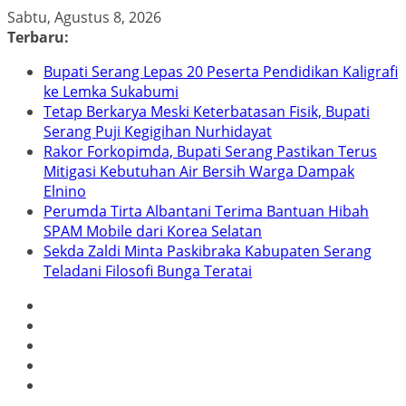
Skip
Sabtu, Agustus 8, 2026
to
Terbaru:
content
Bupati Serang Lepas 20 Peserta Pendidikan Kaligrafi
ke Lemka Sukabumi
Tetap Berkarya Meski Keterbatasan Fisik, Bupati
Serang Puji Kegigihan Nurhidayat
Rakor Forkopimda, Bupati Serang Pastikan Terus
Mitigasi Kebutuhan Air Bersih Warga Dampak
Elnino
Perumda Tirta Albantani Terima Bantuan Hibah
SPAM Mobile dari Korea Selatan
Sekda Zaldi Minta Paskibraka Kabupaten Serang
Teladani Filosofi Bunga Teratai