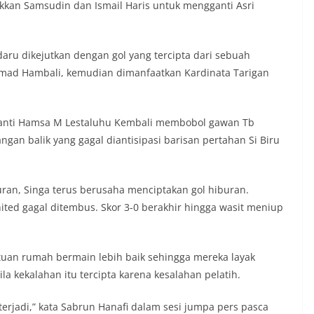
n Samsudin dan Ismail Haris untuk mengganti Asri
aru dikejutkan dengan gol yang tercipta dari sebuah
mmad Hambali, kemudian dimanfaatkan Kardinata Tarigan
ganti Hamsa M Lestaluhu Kembali membobol gawan Tb
angan balik yang gagal diantisipasi barisan pertahan Si Biru
ran, Singa terus berusaha menciptakan gol hiburan.
ited gagal ditembus. Skor 3-0 berakhir hingga wasit meniup
 tuan rumah bermain lebih baik sehingga mereka layak
a kekalahan itu tercipta karena kesalahan pelatih.
i terjadi,” kata Sabrun Hanafi dalam sesi jumpa pers pasca