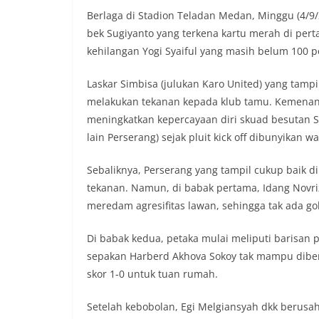
Berlaga di Stadion Teladan Medan, Minggu (4/9/20
bek Sugiyanto yang terkena kartu merah di pert
kehilangan Yogi Syaiful yang masih belum 100 
Laskar Simbisa (julukan Karo United) yang ta
melakukan tekanan kepada klub tamu. Kemenan
meningkatkan kepercayaan diri skuad besutan S
lain Perserang) sejak pluit kick off dibunyikan wa
Sebaliknya, Perserang yang tampil cukup baik di
tekanan. Namun, di babak pertama, Idang Nov
meredam agresifitas lawan, sehingga tak ada go
Di babak kedua, petaka mulai meliputi barisan p
sepakan Harberd Akhova Sokoy tak mampu diben
skor 1-0 untuk tuan rumah.
Setelah kebobolan, Egi Melgiansyah dkk berusa