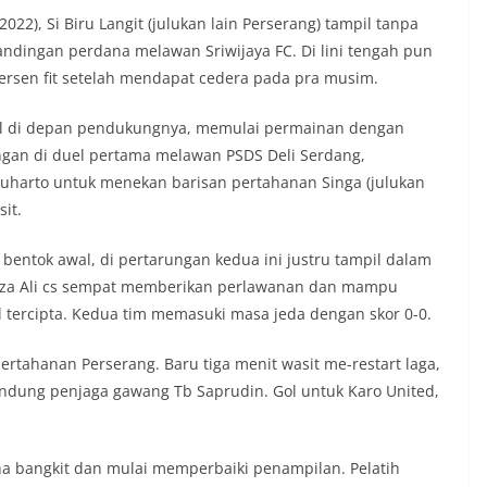
22), Si Biru Langit (julukan lain Perserang) tampil tanpa
andingan perdana melawan Sriwijaya FC. Di lini tengah pun
persen fit setelah mendapat cedera pada pra musim.
mpil di depan pendukungnya, memulai permainan dengan
gan di duel pertama melawan PSDS Deli Serdang,
uharto untuk menekan barisan pertahanan Singa (julukan
sit.
 bentok awal, di pertarungan kedua ini justru tampil dalam
riza Ali cs sempat memberikan perlawanan dan mampu
l tercipta. Kedua tim memasuki masa jeda dengan skor 0-0.
ertahanan Perserang. Baru tiga menit wasit me-restart laga,
dung penjaga gawang Tb Saprudin. Gol untuk Karo United,
ha bangkit dan mulai memperbaiki penampilan. Pelatih