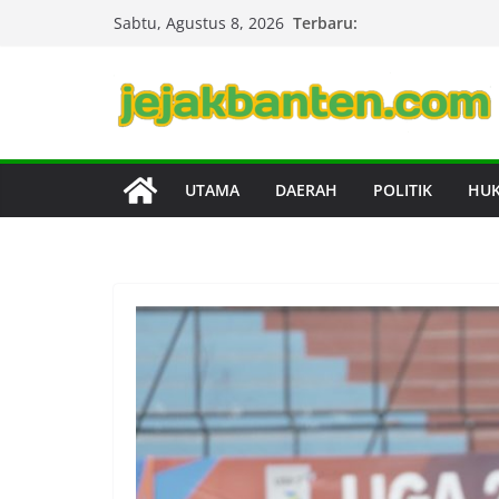
Skip
Terbaru:
Sabtu, Agustus 8, 2026
to
content
UTAMA
DAERAH
POLITIK
HU