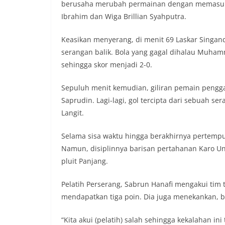
berusaha merubah permainan dengan memasukka
Ibrahim dan Wiga Brillian Syahputra.
Keasikan menyerang, di menit 69 Laskar Singand
serangan balik. Bola yang gagal dihalau Muha
sehingga skor menjadi 2-0.
Sepuluh menit kemudian, giliran pemain peng
Saprudin. Lagi-lagi, gol tercipta dari sebuah ser
Langit.
Selama sisa waktu hingga berakhirnya pertempu
Namun, disiplinnya barisan pertahanan Karo Un
pluit Panjang.
Pelatih Perserang, Sabrun Hanafi mengakui tim
mendapatkan tiga poin. Dia juga menekankan, bil
“Kita akui (pelatih) salah sehingga kekalahan in