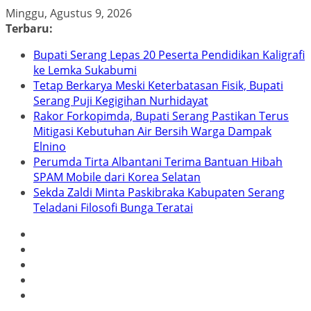
Skip
Minggu, Agustus 9, 2026
to
Terbaru:
content
Bupati Serang Lepas 20 Peserta Pendidikan Kaligrafi
ke Lemka Sukabumi
Tetap Berkarya Meski Keterbatasan Fisik, Bupati
Serang Puji Kegigihan Nurhidayat
Rakor Forkopimda, Bupati Serang Pastikan Terus
Mitigasi Kebutuhan Air Bersih Warga Dampak
Elnino
Perumda Tirta Albantani Terima Bantuan Hibah
SPAM Mobile dari Korea Selatan
Sekda Zaldi Minta Paskibraka Kabupaten Serang
Teladani Filosofi Bunga Teratai