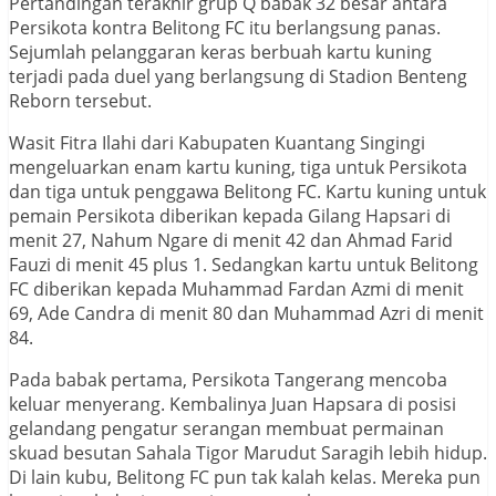
Pertandingan terakhir grup Q babak 32 besar antara
Persikota kontra Belitong FC itu berlangsung panas.
Sejumlah pelanggaran keras berbuah kartu kuning
terjadi pada duel yang berlangsung di Stadion Benteng
Reborn tersebut.
Wasit Fitra Ilahi dari Kabupaten Kuantang Singingi
mengeluarkan enam kartu kuning, tiga untuk Persikota
dan tiga untuk penggawa Belitong FC. Kartu kuning untuk
pemain Persikota diberikan kepada Gilang Hapsari di
menit 27, Nahum Ngare di menit 42 dan Ahmad Farid
Fauzi di menit 45 plus 1. Sedangkan kartu untuk Belitong
FC diberikan kepada Muhammad Fardan Azmi di menit
69, Ade Candra di menit 80 dan Muhammad Azri di menit
84.
Pada babak pertama, Persikota Tangerang mencoba
keluar menyerang. Kembalinya Juan Hapsara di posisi
gelandang pengatur serangan membuat permainan
skuad besutan Sahala Tigor Marudut Saragih lebih hidup.
Di lain kubu, Belitong FC pun tak kalah kelas. Mereka pun