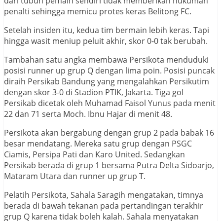
dari tubuh pemain sendiri tidak memberikan hukuman
penalti sehingga memicu protes keras Belitong FC.
Setelah insiden itu, kedua tim bermain lebih keras. Tapi
hingga wasit meniup peluit akhir, skor 0-0 tak berubah.
Tambahan satu angka membawa Persikota menduduki
posisi runner up grup Q dengan lima poin. Posisi puncak
diraih Persikab Bandung yang mengalahkan Persikutim
dengan skor 3-0 di Stadion PTIK, Jakarta. Tiga gol
Persikab dicetak oleh Muhamad Faisol Yunus pada menit
22 dan 71 serta Moch. Ibnu Hajar di menit 48.
Persikota akan bergabung dengan grup 2 pada babak 16
besar mendatang. Mereka satu grup dengan PSGC
Ciamis, Persipa Pati dan Karo United. Sedangkan
Persikab berada di grup 1 bersama Putra Delta Sidoarjo,
Mataram Utara dan runner up grup T.
Pelatih Persikota, Sahala Saragih mengatakan, timnya
berada di bawah tekanan pada pertandingan terakhir
grup Q karena tidak boleh kalah. Sahala menyatakan