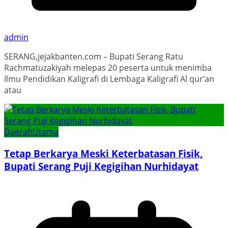
admin
SERANG,jejakbanten.com – Bupati Serang Ratu
Rachmatuzakiyah melepas 20 peserta untuk menimba
Ilmu Pendidikan Kaligrafi di Lembaga Kaligrafi Al qur’an
atau
Daerah
Utama
Tetap Berkarya Meski Keterbatasan Fisik,
Bupati Serang Puji Kegigihan Nurhidayat