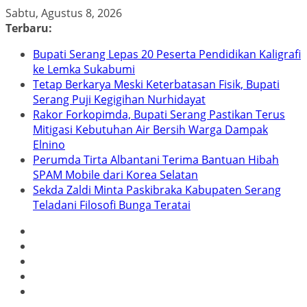
Skip
Sabtu, Agustus 8, 2026
to
Terbaru:
content
Bupati Serang Lepas 20 Peserta Pendidikan Kaligrafi
ke Lemka Sukabumi
Tetap Berkarya Meski Keterbatasan Fisik, Bupati
Serang Puji Kegigihan Nurhidayat
Rakor Forkopimda, Bupati Serang Pastikan Terus
Mitigasi Kebutuhan Air Bersih Warga Dampak
Elnino
Perumda Tirta Albantani Terima Bantuan Hibah
SPAM Mobile dari Korea Selatan
Sekda Zaldi Minta Paskibraka Kabupaten Serang
Teladani Filosofi Bunga Teratai