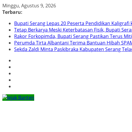
Skip
Minggu, Agustus 9, 2026
to
Terbaru:
content
Bupati Serang Lepas 20 Peserta Pendidikan Kaligraf
Tetap Berkarya Meski Keterbatasan Fisik, Bupati Ser
Rakor Forkopimda, Bupati Serang Pastikan Terus Mit
Perumda Tirta Albantani Terima Bantuan Hibah SPAM
Sekda Zaldi Minta Paskibraka Kabupaten Serang Telad