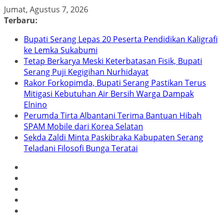
Skip
Jumat, Agustus 7, 2026
to
Terbaru:
content
Bupati Serang Lepas 20 Peserta Pendidikan Kaligrafi
ke Lemka Sukabumi
Tetap Berkarya Meski Keterbatasan Fisik, Bupati
Serang Puji Kegigihan Nurhidayat
Rakor Forkopimda, Bupati Serang Pastikan Terus
Mitigasi Kebutuhan Air Bersih Warga Dampak
Elnino
Perumda Tirta Albantani Terima Bantuan Hibah
SPAM Mobile dari Korea Selatan
Sekda Zaldi Minta Paskibraka Kabupaten Serang
Teladani Filosofi Bunga Teratai