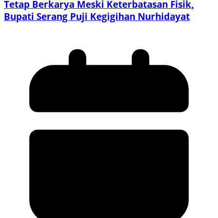
Tetap Berkarya Meski Keterbatasan Fisik,
Bupati Serang Puji Kegigihan Nurhidayat