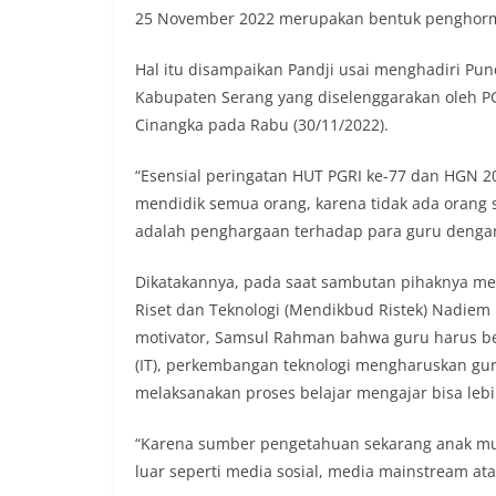
25 November 2022 merupakan bentuk penghorma
Hal itu disampaikan Pandji usai menghadiri Pu
Kabupaten Serang yang diselenggarakan oleh P
Cinangka pada Rabu (30/11/2022).
“Esensial peringatan HUT PGRI ke-77 dan HGN 
mendidik semua orang, karena tidak ada orang su
adalah penghargaan terhadap para guru dengan 
Dikatakannya, pada saat sambutan pihaknya m
Riset dan Teknologi (Mendikbud Ristek) Nadiem
motivator, Samsul Rahman bahwa guru harus ber
(IT), perkembangan teknologi mengharuskan gur
melaksanakan proses belajar mengajar bisa lebi
“Karena sumber pengetahuan sekarang anak mur
luar seperti media sosial, media mainstream a