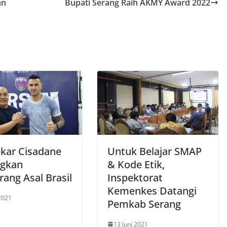
an
Bupati Serang Raih AKMY Award 2022
kar Cisadane
Untuk Belajar SMAP
gkan
& Kode Etik,
ang Asal Brasil
Inspektorat
Kemenkes Datangi
 2021
Pemkab Serang
13 Juni 2021