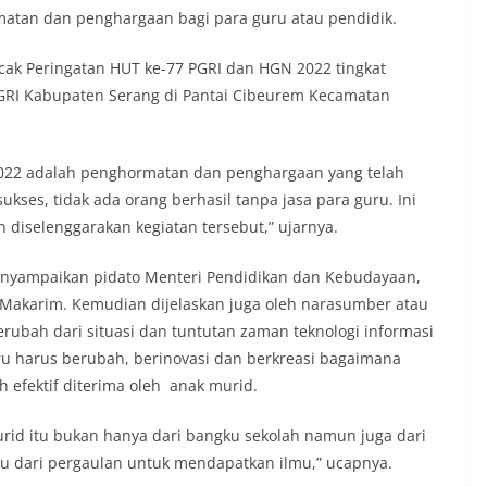
tan dan penghargaan bagi para guru atau pendidik.
ncak Peringatan HUT ke-77 PGRI dan HGN 2022 tingkat
GRI Kabupaten Serang di Pantai Cibeurem Kecamatan
2022 adalah penghormatan dan penghargaan yang telah
kses, tidak ada orang berhasil tanpa jasa para guru. Ini
diselenggarakan kegiatan tersebut,” ujarnya.
enyampaikan pidato Menteri Pendidikan dan Kebudayaan,
 Makarim. Kemudian dijelaskan juga oleh narasumber atau
ubah dari situasi dan tuntutan zaman teknologi informasi
u harus berubah, berinovasi dan berkreasi bagaimana
h efektif diterima oleh anak murid.
id itu bukan hanya dari bangku sekolah namun juga dari
tau dari pergaulan untuk mendapatkan ilmu,” ucapnya.