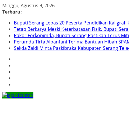
Skip
Minggu, Agustus 9, 2026
to
Terbaru:
content
Bupati Serang Lepas 20 Peserta Pendidikan Kaligraf
Tetap Berkarya Meski Keterbatasan Fisik, Bupati Ser
Rakor Forkopimda, Bupati Serang Pastikan Terus Mit
Perumda Tirta Albantani Terima Bantuan Hibah SPAM
Sekda Zaldi Minta Paskibraka Kabupaten Serang Telad