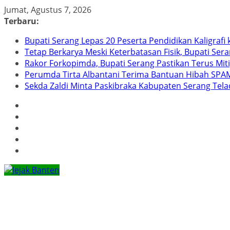
Skip
Jumat, Agustus 7, 2026
to
Terbaru:
content
Bupati Serang Lepas 20 Peserta Pendidikan Kaligraf
Tetap Berkarya Meski Keterbatasan Fisik, Bupati Ser
Rakor Forkopimda, Bupati Serang Pastikan Terus Mit
Perumda Tirta Albantani Terima Bantuan Hibah SPAM
Sekda Zaldi Minta Paskibraka Kabupaten Serang Telad