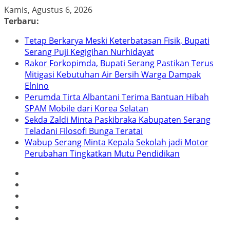
Skip
Kamis, Agustus 6, 2026
to
Terbaru:
content
Tetap Berkarya Meski Keterbatasan Fisik, Bupati
Serang Puji Kegigihan Nurhidayat
Rakor Forkopimda, Bupati Serang Pastikan Terus
Mitigasi Kebutuhan Air Bersih Warga Dampak
Elnino
Perumda Tirta Albantani Terima Bantuan Hibah
SPAM Mobile dari Korea Selatan
Sekda Zaldi Minta Paskibraka Kabupaten Serang
Teladani Filosofi Bunga Teratai
Wabup Serang Minta Kepala Sekolah jadi Motor
Perubahan Tingkatkan Mutu Pendidikan