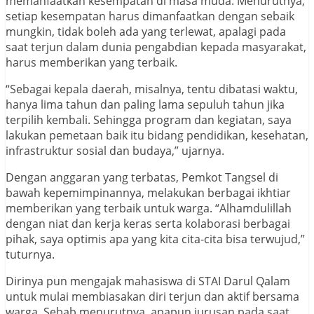
memanfaatkan kesempatan di masa muda. Menurutnya,
setiap kesempatan harus dimanfaatkan dengan sebaik
mungkin, tidak boleh ada yang terlewat, apalagi pada
saat terjun dalam dunia pengabdian kepada masyarakat,
harus memberikan yang terbaik.
“Sebagai kepala daerah, misalnya, tentu dibatasi waktu,
hanya lima tahun dan paling lama sepuluh tahun jika
terpilih kembali. Sehingga program dan kegiatan, saya
lakukan pemetaan baik itu bidang pendidikan, kesehatan,
infrastruktur sosial dan budaya,” ujarnya.
Dengan anggaran yang terbatas, Pemkot Tangsel di
bawah kepemimpinannya, melakukan berbagai ikhtiar
memberikan yang terbaik untuk warga. “Alhamdulillah
dengan niat dan kerja keras serta kolaborasi berbagai
pihak, saya optimis apa yang kita cita-cita bisa terwujud,”
tuturnya.
Dirinya pun mengajak mahasiswa di STAI Darul Qalam
untuk mulai membiasakan diri terjun dan aktif bersama
warga. Sebab menurutnya, apapun jurusan pada saat