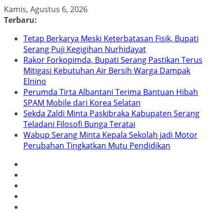
Skip
Kamis, Agustus 6, 2026
to
Terbaru:
content
Tetap Berkarya Meski Keterbatasan Fisik, Bupati
Serang Puji Kegigihan Nurhidayat
Rakor Forkopimda, Bupati Serang Pastikan Terus
Mitigasi Kebutuhan Air Bersih Warga Dampak
Elnino
Perumda Tirta Albantani Terima Bantuan Hibah
SPAM Mobile dari Korea Selatan
Sekda Zaldi Minta Paskibraka Kabupaten Serang
Teladani Filosofi Bunga Teratai
Wabup Serang Minta Kepala Sekolah jadi Motor
Perubahan Tingkatkan Mutu Pendidikan