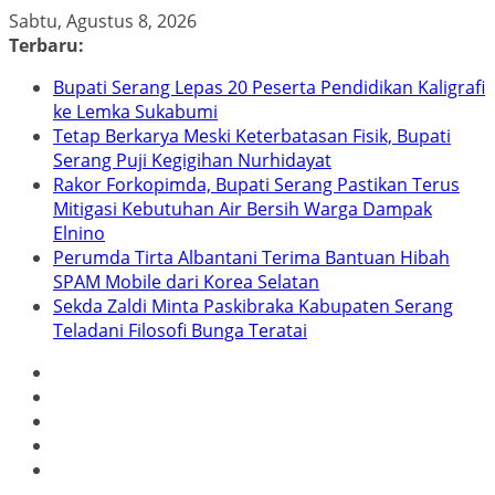
Skip
Sabtu, Agustus 8, 2026
to
Terbaru:
content
Bupati Serang Lepas 20 Peserta Pendidikan Kaligrafi
ke Lemka Sukabumi
Tetap Berkarya Meski Keterbatasan Fisik, Bupati
Serang Puji Kegigihan Nurhidayat
Rakor Forkopimda, Bupati Serang Pastikan Terus
Mitigasi Kebutuhan Air Bersih Warga Dampak
Elnino
Perumda Tirta Albantani Terima Bantuan Hibah
SPAM Mobile dari Korea Selatan
Sekda Zaldi Minta Paskibraka Kabupaten Serang
Teladani Filosofi Bunga Teratai