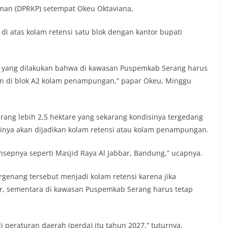
an (DPRKP) setempat Okeu Oktaviana,
di atas kolam retensi satu blok dengan kantor bupati
ian yang dilakukan bahwa di kawasan Puspemkab Serang harus
kan di blok A2 kolam penampungan,” papar Okeu, Minggu
rang lebih 2,5 hektare yang sekarang kondisinya tergedang
inya akan dijadikan kolam retensi atau kolam penampungan.
nsepnya seperti Masjid Raya Al Jabbar, Bandung,” ucapnya.
rgenang tersebut menjadi kolam retensi karena jika
ar, sementara di kawasan Puspemkab Serang harus tetap
eraturan daerah (perda) itu tahun 2027,” tuturnya.