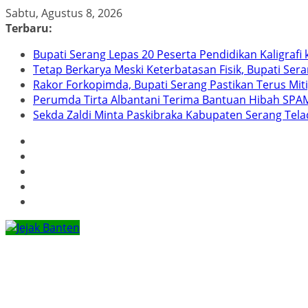
Skip
Sabtu, Agustus 8, 2026
to
Terbaru:
content
Bupati Serang Lepas 20 Peserta Pendidikan Kaligraf
Tetap Berkarya Meski Keterbatasan Fisik, Bupati Ser
Rakor Forkopimda, Bupati Serang Pastikan Terus Mit
Perumda Tirta Albantani Terima Bantuan Hibah SPAM
Sekda Zaldi Minta Paskibraka Kabupaten Serang Telad