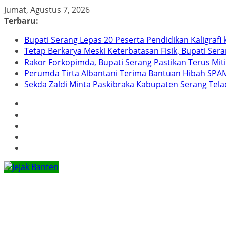
Skip
Jumat, Agustus 7, 2026
to
Terbaru:
content
Bupati Serang Lepas 20 Peserta Pendidikan Kaligraf
Tetap Berkarya Meski Keterbatasan Fisik, Bupati Ser
Rakor Forkopimda, Bupati Serang Pastikan Terus Mit
Perumda Tirta Albantani Terima Bantuan Hibah SPAM
Sekda Zaldi Minta Paskibraka Kabupaten Serang Telad